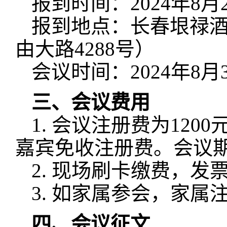
报到时间：
2024
年
8
月
报到地点：长春垠禄
由大路
4288
号）
会议时间：
2024
年
8
月
三、会议费用
1.
会议注册费为
1200
嘉宾免收注册费。会议
2.
现场刷卡缴费，发
3.
如家属参会，家属
四、会议征文