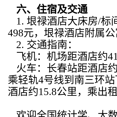
六、住宿及交通
1.
垠禄酒店大床房
/
标
498
元，垠禄酒店附属公
2.
交通指南：
飞机：机场距酒店约
41
火车：长春站距酒店
乘轻轨
4
号线到南三环站
酒店约
15.8
公里，乘出
欢迎全国统计学、大