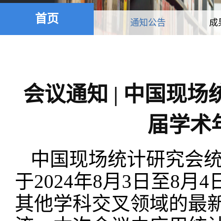
首页
通知公告
成
会议通知 | 中国现
届学术
中国现场统计研究会
于
2024
年
8
月
3
日至
8
月
4
其他学科交叉领域的最