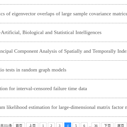
 Biological and Statistical Intelligences
ts in random graph models
interval-censored failure time data
d estimation for large-dimensional matrix factor 
...
共351条
首页
上页
1
2
3
4
5
6
36
下页
尾页