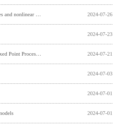
天元东北中心统计学系列报告 | The asymptotics of eigenvector overlaps of large sample covariance matrices and nonlinear shrinkage estimator
2024-07-26
2024-07-23
天元东北中心统计学系列报告 | Functional Principal Component Analysis of Spatially and Temporally Indexed Point Processes
2024-07-21
2024-07-03
2024-07-01
models
2024-07-01